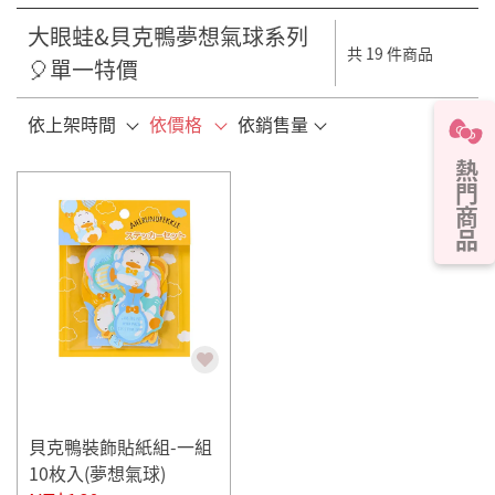
大眼蛙&貝克鴨夢想氣球系列
共 19 件商品
🎈單一特價
依上架時間
依價格
依銷售量
熱門商品
貝克鴨裝飾貼紙組-一組
10枚入(夢想氣球)