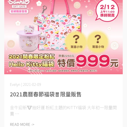
Evelyn | 2021-02-09
2021農曆春節福袋🧧限量販售
金牛迎新🐮抽好運 粉紅主題的KITTY福袋 大年初一限量開
賣 ⋯
READ MORE ->