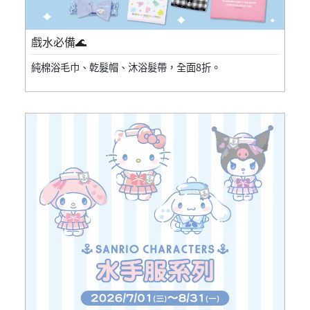
戲水必備🌊
純棉浴毛巾、乾髮帽、沐浴髮帶，全面8折。