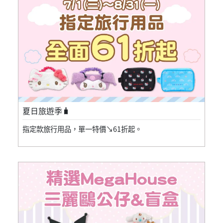
夏日旅遊季🧳
指定款旅行用品，單一特價↘61折起。