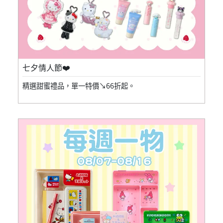
七夕情人節❤️
精選甜蜜禮品，單一特價↘66折起。