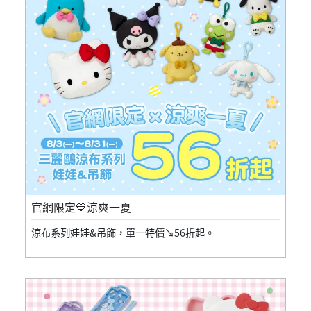
官網限定💙涼爽一夏
涼布系列娃娃&吊飾，單一特價↘56折起。