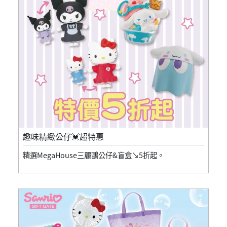
趣味精緻公仔💓超特惠
精選MegaHouse三麗鷗公仔&盲盒↘5折起。