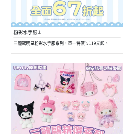
粉彩水手服⚓
三麗鷗明星粉彩水手服系列，單一特價↘119元起。