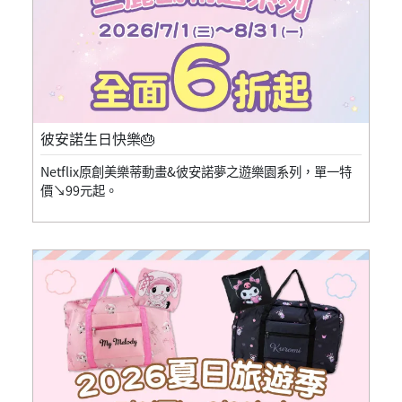
彼安諾生日快樂🎂
Netflix原創美樂蒂動畫&彼安諾夢之遊樂園系列，單一特
價↘99元起。