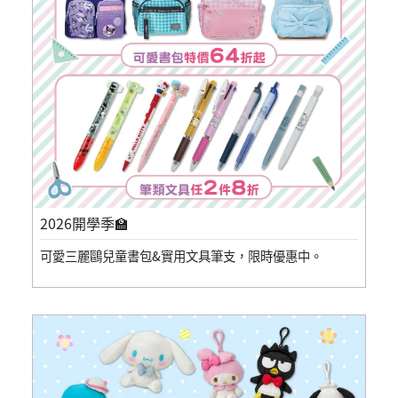
2026開學季🏫
可愛三麗鷗兒童書包&實用文具筆支，限時優惠中。