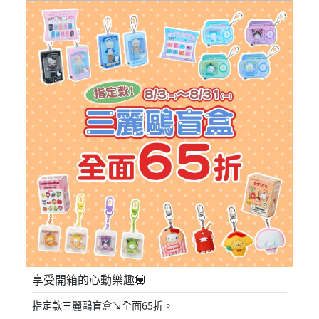
享受開箱的心動樂趣💟
指定款三麗鷗盲盒↘全面65折。