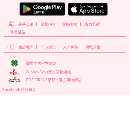
新手上路
購物FAQ
聯絡客服
會員條款
會員權益
關於我們
門市資訊
人才募集
隱私政策
麗嬰國際官方網站
Funbox Toys官方購物網站
POP CIRCUS星奇市官方購物網站
Facebook 粉絲專頁
為確保最佳瀏覽體驗，建議使用版本60以上之Google Chrome瀏覽
器
麗嬰國際股份有限公司 臺北市內湖區南京東路6段346號5樓
營業時間 : 週一~週五 09:00至17:30
客服信箱 service_member@letoy.com.tw