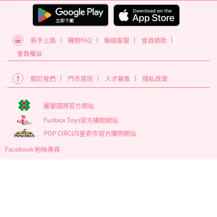
新手上路
購物FAQ
聯絡客服
會員條款
會員權益
關於我們
門市資訊
人才募集
隱私政策
麗嬰國際官方網站
Funbox Toys官方購物網站
POP CIRCUS星奇市官方購物網站
Facebook 粉絲專頁
為確保最佳瀏覽體驗，建議使用版本60以上之Google Chrome瀏覽
器
麗嬰國際股份有限公司 臺北市內湖區南京東路6段346號5樓
營業時間 : 週一~週五 09:00至17:30
客服信箱 service_member@letoy.com.tw