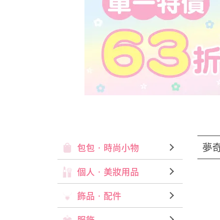
夢奇
包包‧時尚小物
個人‧美妝用品
飾品‧配件
服飾