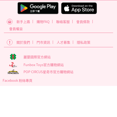
新手上路
購物FAQ
聯絡客服
會員條款
會員權益
關於我們
門市資訊
人才募集
隱私政策
麗嬰國際官方網站
Funbox Toys官方購物網站
POP CIRCUS星奇市官方購物網站
Facebook 粉絲專頁
為確保最佳瀏覽體驗，建議使用版本60以上之Google Chrome瀏覽
器
麗嬰國際股份有限公司 臺北市內湖區南京東路6段346號5樓
營業時間 : 週一~週五 09:00至17:30
客服信箱 service_member@letoy.com.tw