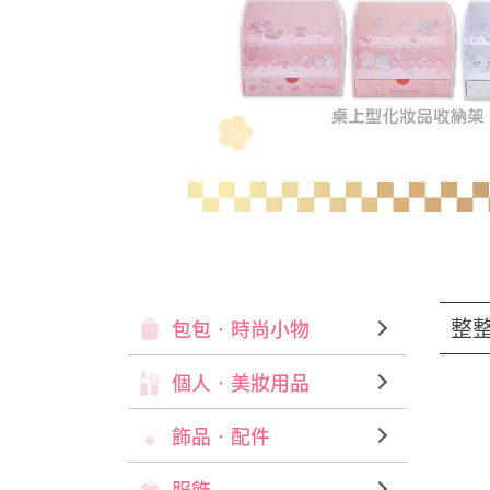
整
包包‧時尚小物
個人‧美妝用品
飾品‧配件
服飾