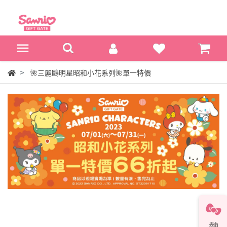
🌺三麗鷗明星昭和小花系列🌺單一特價