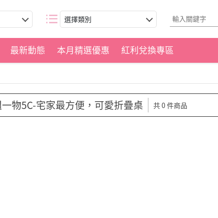
選擇類別
最新動態
本月精選優惠
紅利兌換專區
週一物5C-宅家最方便，可愛折疊桌
共 0 件商品