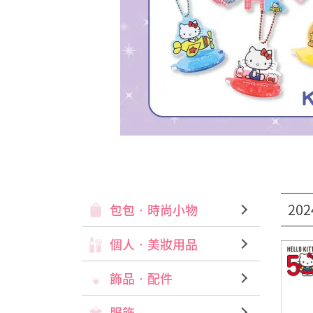
20
包包‧時尚小物
個人‧美妝用品
飾品‧配件
服飾