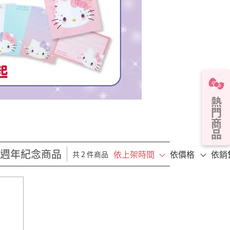
熱門商品
50週年紀念商品
依上架時間
依價格
依銷
共 2 件商品