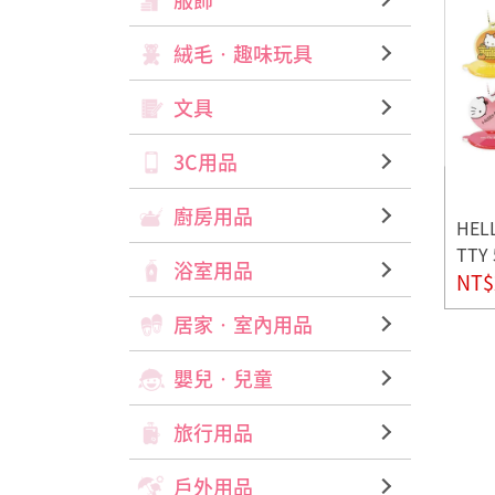
絨毛‧趣味玩具
文具
3C用品
廚房用品
HEL
TT
浴室用品
隨機
NT$
居家‧室內用品
嬰兒‧兒童
旅行用品
戶外用品