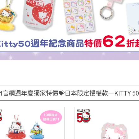
24官網週年慶獨家特價💝日本限定授權款—KITTY 