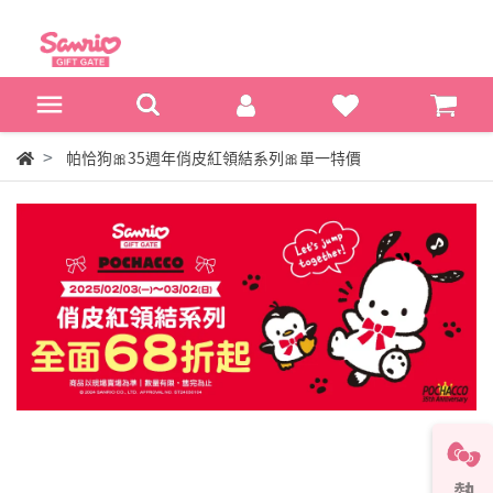
帕恰狗🎀35週年俏皮紅領結系列🎀單一特價