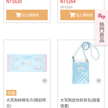
NT$620
NT$264
NT$330
加入購物車
加入購物車
熱門商品
特價
大耳狗純棉毛巾(睡前時
大耳狗迷你斜背包(甜蜜
光)
情書)