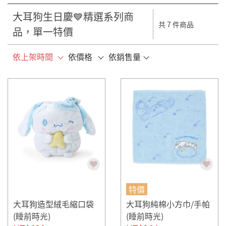
大耳狗生日慶💙精選系列商
共 7 件商品
品，單一特價
依上架時間
依價格
依銷售量
特價
大耳狗造型絨毛縮口袋
大耳狗純棉小方巾/手帕
(睡前時光)
(睡前時光)