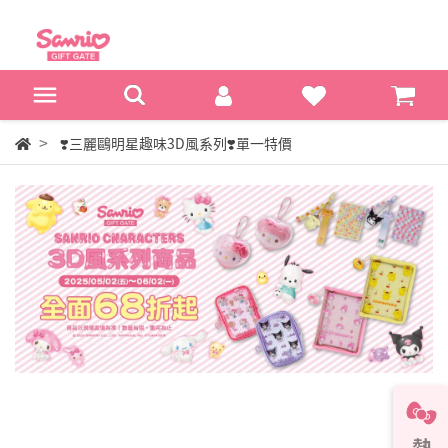
❣️三麗鷗明星趣味3D風系列❣️單一特價