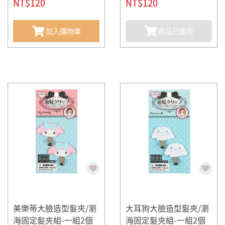
組2個入(mini-紅)
NT$120
組2個入(mini-黑)
NT$120
加入購物車
商品已售完
美樂蒂大臉造型髮夾/瀏
大耳狗大臉造型髮夾/瀏
海固定髮夾組-一組2個
海固定髮夾組-一組2個