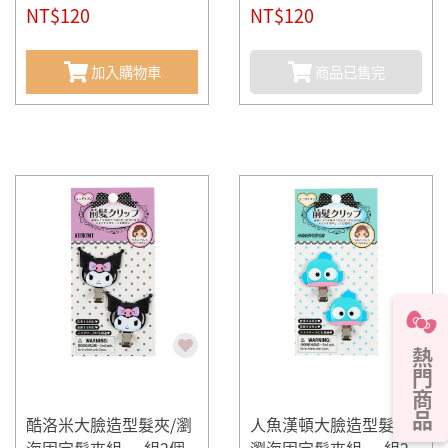
入(mini)
NT$120
入(mini)
NT$120
加入購物車
商品已售完
熱門商品
酷洛米大臉造型髮夾/瀏
人魚漢頓大臉造型髮夾/