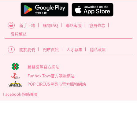
新手上路
購物FAQ
聯絡客服
會員條款
會員權益
關於我們
門市資訊
人才募集
隱私政策
麗嬰國際官方網站
Funbox Toys官方購物網站
POP CIRCUS星奇市官方購物網站
Facebook 粉絲專頁
為確保最佳瀏覽體驗，建議使用版本60以上之Google Chrome瀏覽
器
麗嬰國際股份有限公司 臺北市內湖區南京東路6段346號5樓
營業時間 : 週一~週五 09:00至17:30
客服信箱 service_member@letoy.com.tw