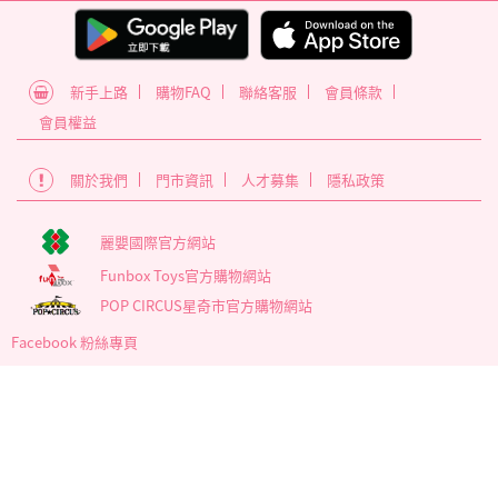
新手上路
購物FAQ
聯絡客服
會員條款
會員權益
關於我們
門市資訊
人才募集
隱私政策
麗嬰國際官方網站
Funbox Toys官方購物網站
POP CIRCUS星奇市官方購物網站
Facebook 粉絲專頁
為確保最佳瀏覽體驗，建議使用版本60以上之Google Chrome瀏覽
器
麗嬰國際股份有限公司 臺北市內湖區南京東路6段346號5樓
營業時間 : 週一~週五 09:00至17:30
客服信箱 service_member@letoy.com.tw