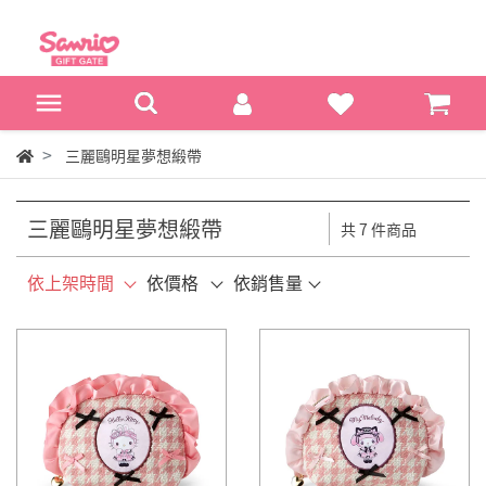
三麗鷗明星夢想緞帶
三麗鷗明星夢想緞帶
共 7 件商品
依上架時間
依價格
依銷售量