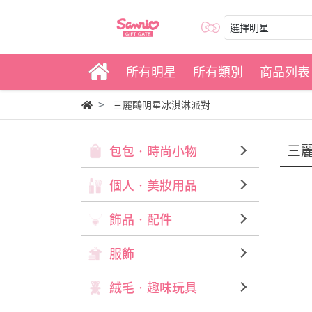
選擇明星
所有明星
所有類別
商品列表
三麗鷗明星冰淇淋派對
三
包包‧時尚小物
個人‧美妝用品
飾品‧配件
服飾
絨毛‧趣味玩具