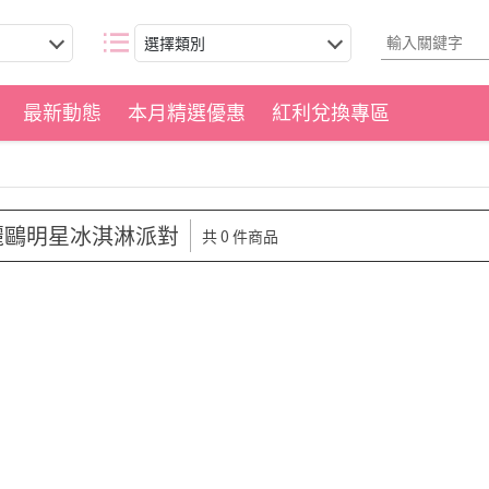
選擇類別
最新動態
本月精選優惠
紅利兌換專區
麗鷗明星冰淇淋派對
共 0 件商品