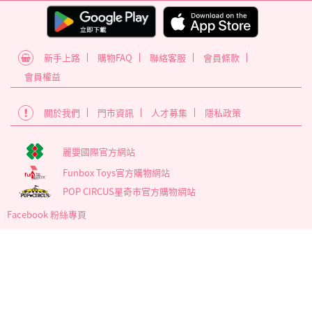
新手上路
購物FAQ
聯絡客服
會員條款
會員權益
關於我們
門市資訊
人才募集
隱私政策
麗嬰國際官方網站
Funbox Toys官方購物網站
POP CIRCUS星奇市官方購物網站
Facebook 粉絲專頁
為確保最佳瀏覽體驗，建議使用版本60以上之Google Chrome瀏覽
器
麗嬰國際股份有限公司 臺北市內湖區南京東路6段346號5樓
營業時間 : 週一~週五 09:00至17:30
客服信箱 service_member@letoy.com.tw