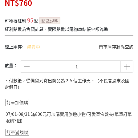
NT$760
95
可獲得紅利
點
點數說明
紅利點數為售價計算，實際點數以購物車結帳金額為準
線上庫存:
熱賣中
門市庫存狀態查詢
數量：
˙付款後，從備貨到寄出商品為 2-5 個工作天。（不包含週末及國
定假日）
訂單加價購
07/01-08/31 滿800元可加購實用旅遊小物/可愛盲盒髮夾(單筆訂單
限購3個)
訂單滿額贈