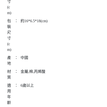
寸
(c
m)
包
：
約16*6.5*18(cm)
裝
尺
寸
(c
m)
產
：
中國
地
材
：
金屬,棉,丙烯酸
質
適
：
6歲以上
用
年
齡