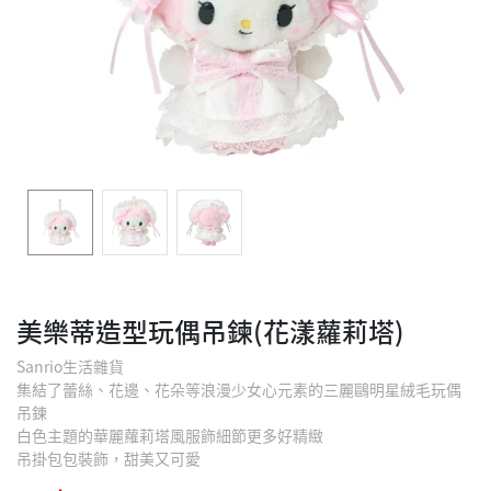
美樂蒂造型玩偶吊鍊(花漾蘿莉塔)
Sanrio生活雜貨
集結了蕾絲、花邊、花朵等浪漫少女心元素的三麗鷗明星絨毛玩偶
吊鍊
白色主題的華麗蘿莉塔風服飾細節更多好精緻
吊掛包包裝飾，甜美又可愛