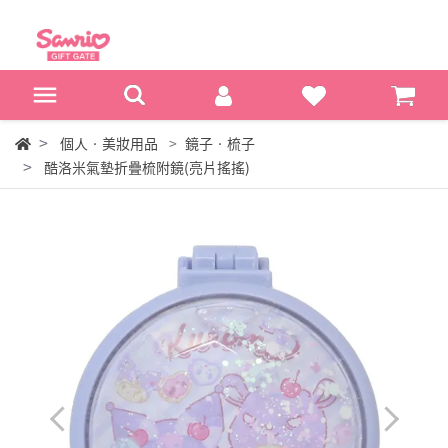
個人‧美妝用品
鏡子‧梳子
酷洛米氣墊折疊梳附鏡(亮片搖搖)