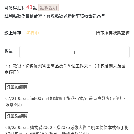
40
可獲得紅利
點
點數說明
紅利點數為售價計算，實際點數以購物車結帳金額為準
線上庫存:
熱賣中
門市庫存狀態查詢
數量：
˙付款後，從備貨到寄出商品為 2-5 個工作天。（不包含週末及國
定假日）
訂單加價購
07/01-08/31 滿800元可加購實用旅遊小物/可愛盲盒髮夾(單筆訂單
限購3個)
訂單滿額贈
08/03-08/31 購物滿2000，贈2026肖像大賞全明星便條本或布丁狗
30週年磁吸小燈箱(多種款式，隨機出貨*1個)