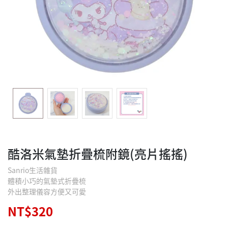
酷洛米氣墊折疊梳附鏡(亮片搖搖)
Sanrio生活雜貨
體積小巧的氣墊式折疊梳
外出整理儀容方便又可愛
NT$320