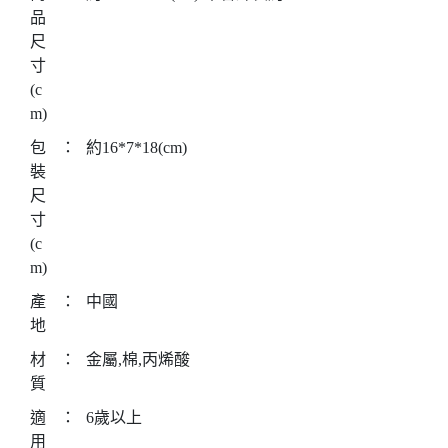
品
尺
寸
(c
m)
包
：
約16*7*18(cm)
裝
尺
寸
(c
m)
產
：
中國
地
材
：
金屬,棉,丙烯酸
質
適
：
6歲以上
用