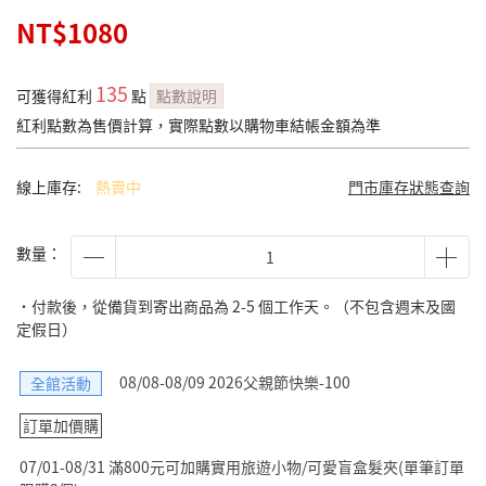
NT$1080
135
可獲得紅利
點
點數說明
紅利點數為售價計算，實際點數以購物車結帳金額為準
線上庫存:
熱賣中
門市庫存狀態查詢
數量：
˙付款後，從備貨到寄出商品為 2-5 個工作天。（不包含週末及國
定假日）
08/08-08/09 2026父親節快樂-100
全館活動
訂單加價購
07/01-08/31 滿800元可加購實用旅遊小物/可愛盲盒髮夾(單筆訂單