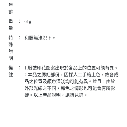
年
齡
重
：
61g
量
特
：
和服無法脫下。
殊
說
明
備
：
1.服裝印花圖案出現於各品上的位置可能有異。
註
2.本品之腮紅部份，因採人工手繪上色，故各成
品之位置及顏色深淺均可能有異。並且，由於
外部光線之不同，顯色之情形也可能會有所影
響。以上產品說明，還請見諒。