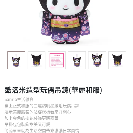
酷洛米造型玩偶吊鍊(華麗和服)
Sanrio生活雜貨
穿上正式和服的三麗鷗明星絨毛玩偶吊鍊
展示美麗服裝的站姿模樣看來好開心
加上金色的櫻花裝飾更顯豪華
吊掛包包裝飾甜美又可愛
簡簡單單就為生活空間帶來濃濃日本風情