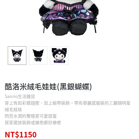
酷洛米絨毛娃娃(黑銀蝴蝶)
Sanrio生活雜貨
穿上有如彩蝶翅膀、加上緞帶裝飾，帶有華麗感服裝的三麗鷗明星
絨毛娃娃
閃亮水潤的雙瞳更可愛甜蜜
居家擺放裝飾或擁抱都好療癒
NT$1150