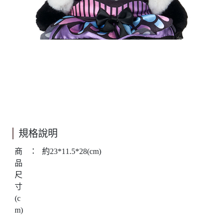
規格說明
商
：
約23*11.5*28(cm)
品
尺
寸
(c
m)