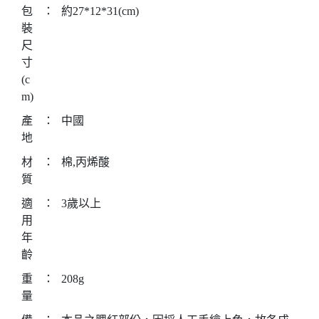
包
：
約27*12*31(cm)
裝
尺
寸
(c
m)
產
：
中國
地
材
：
棉,丙烯酸
質
適
：
3歲以上
用
年
齡
重
：
208g
量