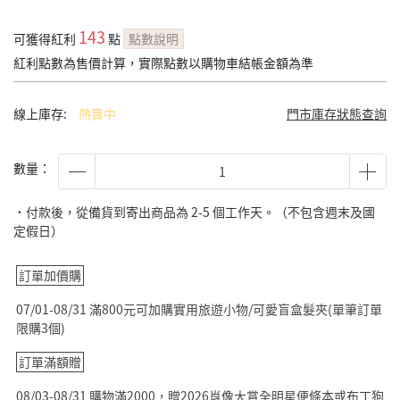
143
可獲得紅利
點
點數說明
紅利點數為售價計算，實際點數以購物車結帳金額為準
線上庫存:
熱賣中
門市庫存狀態查詢
數量：
˙付款後，從備貨到寄出商品為 2-5 個工作天。（不包含週末及國
定假日）
訂單加價購
07/01-08/31 滿800元可加購實用旅遊小物/可愛盲盒髮夾(單筆訂單
限購3個)
訂單滿額贈
08/03-08/31 購物滿2000，贈2026肖像大賞全明星便條本或布丁狗