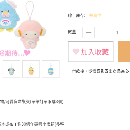
線上庫存:
熱賣中
數量：
加入收藏
˙付款後，從備貨到寄出商品為 2
旅遊小物/可愛盲盒髮夾(單筆訂單限購3個)
明星便條本或布丁狗30週年磁吸小燈箱(多種