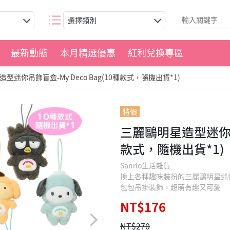
選擇類別
最新動態
本月精選優惠
紅利兌換專區
型迷你吊飾盲盒-My Deco Bag(10種款式，隨機出貨*1)
特價
三麗鷗明星造型迷你吊飾
款式，隨機出貨*1)
Sanrio生活雜貨
換上各種趣味裝扮的三麗鷗明星迷
包包吊掛裝飾，超萌有趣又可愛
NT$176
NT$270