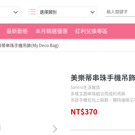
選擇類別
最新動態
本月精選優惠
紅利兌換專區
蒂串珠手機吊飾(My Deco Bag)
美樂蒂串珠手機吊飾(My
Sanrio生活雜貨
多樣主題串珠組合而成的吊飾
吊掛手機包包上裝飾，獨特搶眼又
NT$370