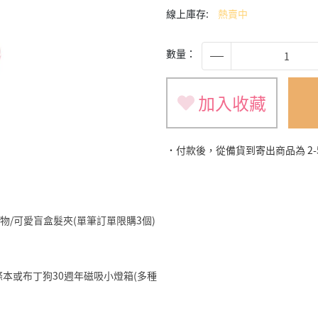
線上庫存:
熱賣中
數量：
加入收藏
˙付款後，從備貨到寄出商品為 2
旅遊小物/可愛盲盒髮夾(單筆訂單限購3個)
明星便條本或布丁狗30週年磁吸小燈箱(多種