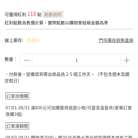
118
可獲得紅利
點
點數說明
紅利點數為售價計算，實際點數以購物車結帳金額為準
線上庫存:
熱賣中
門市庫存狀態查詢
數量：
˙付款後，從備貨到寄出商品為 2-5 個工作天。（不包含週末及國
定假日）
訂單加價購
07/01-08/31 滿800元可加購實用旅遊小物/可愛盲盒髮夾(單筆訂單
限購3個)
訂單滿額贈
08/03-08/31 購物滿2000，贈2026肖像大賞全明星便條本或布丁狗