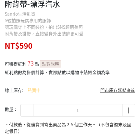
附背帶-漂浮汽水
Sanrio生活雜貨
S號拍照玩偶專用的服飾
讓玩偶穿上不同裝扮，拍出SNS超萌美照
附背帶及掛帶，直接變身外出裝飾更可愛
NT$590
73
可獲得紅利
點
點數說明
紅利點數為售價計算，實際點數以購物車結帳金額為準
線上庫存:
熱賣中
門市庫存狀態查詢
數量：
˙付款後，從備貨到寄出商品為 2-5 個工作天。（不包含週末及國
定假日）