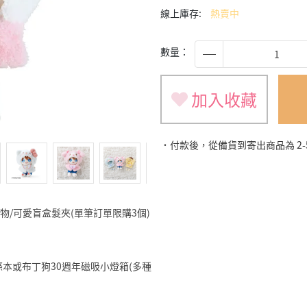
線上庫存:
熱賣中
數量：
加入收藏
˙付款後，從備貨到寄出商品為 2
旅遊小物/可愛盲盒髮夾(單筆訂單限購3個)
明星便條本或布丁狗30週年磁吸小燈箱(多種