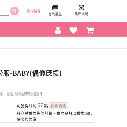
進階搜尋
會員權益
集點說明
服-BABY(偶像應援)
裝，拍出SNS超萌美照吧！
67
可獲得紅利
點
點數說明
紅利點數為售價計算，實際點數以購物車結
帳金額為準