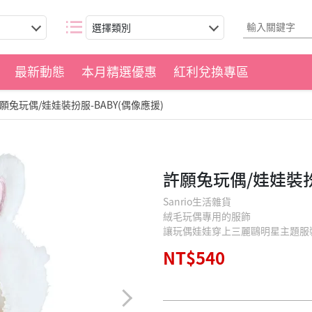
選擇類別
最新動態
本月精選優惠
紅利兌換專區
願兔玩偶/娃娃裝扮服-BABY(偶像應援)
許願兔玩偶/娃娃裝扮
Sanrio生活雜貨
絨毛玩偶專用的服飾
讓玩偶娃娃穿上三麗鷗明星主題服
NT$540