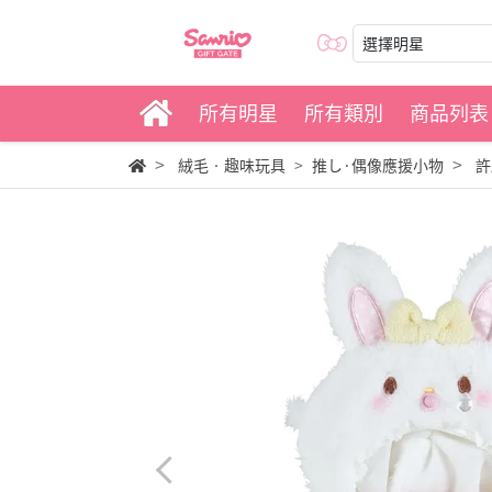
選擇明星
所有明星
所有類別
商品列表
絨毛‧趣味玩具
推し·偶像應援小物
許