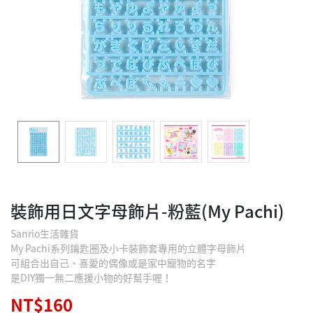
裝飾用日文字母飾片-粉藍(My Pachi)
Sanrio生活雜貨
My Pachi系列鑰匙圈及小卡裝飾套專用的立體字母飾片
可組合出自己、喜愛的偶像或是家中寵物的名字
是DIY獨一無二應援小物的好幫手喔！
NT$160