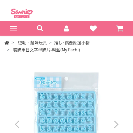
絨毛‧趣味玩具
推し·偶像應援小物
裝飾用日文字母飾片-粉藍(My Pachi)