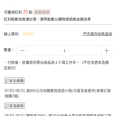
20
可獲得紅利
點
點數說明
紅利點數為售價計算，實際點數以購物車結帳金額為準
線上庫存:
熱賣中
門市庫存狀態查詢
數量：
˙付款後，從備貨到寄出商品為 2-5 個工作天。（不包含週末及國
定假日）
訂單加價購
07/01-08/31 滿800元可加購實用旅遊小物/可愛盲盒髮夾(單筆訂單
限購3個)
訂單滿額贈
08/03-08/31 購物滿2000，贈2026肖像大賞全明星便條本或布丁狗