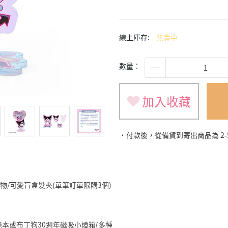
線上庫存:
熱賣中
數量：
加入收藏
˙付款後，從備貨到寄出商品為 2
旅遊小物/可愛盲盒髮夾(單筆訂單限購3個)
明星便條本或布丁狗30週年磁吸小燈箱(多種