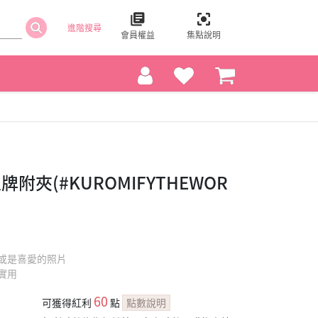
進階搜尋
會員權益
集點說明
夾(#KUROMIFYTHEWOR
o或是喜愛的照片
實用
60
可獲得紅利
點
點數說明