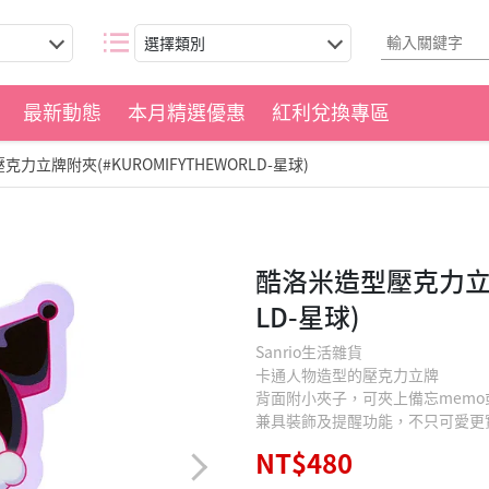
選擇類別
最新動態
本月精選優惠
紅利兌換專區
力立牌附夾(#KUROMIFYTHEWORLD-星球)
酷洛米造型壓克力立牌附
LD-星球)
Sanrio生活雜貨
卡通人物造型的壓克力立牌
背面附小夾子，可夾上備忘mem
兼具裝飾及提醒功能，不只可愛更
NT$480