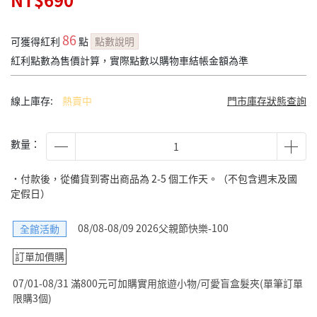
NT$690
86
可獲得紅利
點
點數說明
紅利點數為售價計算，實際點數以購物車結帳金額為準
線上庫存:
熱賣中
門市庫存狀態查詢
數量：
˙付款後，從備貨到寄出商品為 2-5 個工作天。（不包含週末及國
定假日）
08/08-08/09 2026父親節快樂-100
全館活動
訂單加價購
07/01-08/31 滿800元可加購實用旅遊小物/可愛盲盒髮夾(單筆訂單
限購3個)