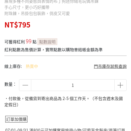
展現多種不同姿態與表情的布丁狗迷你絨毛玩偶吊鍊
手心尺寸，更小巧好攜帶
附珠鍊，吊掛包包裝飾，俏皮又可愛
NT$795
99
可獲得紅利
點
點數說明
紅利點數為售價計算，實際點數以購物車結帳金額為準
線上庫存:
熱賣中
門市庫存狀態查詢
數量：
˙付款後，從備貨到寄出商品為 2-5 個工作天。（不包含週末及國
定假日）
訂單加價購
07/01-08/31 滿800元可加購實用旅遊小物/可愛盲盒髮夾(單筆訂單