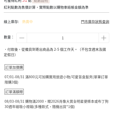
可獲得紅利
點
點數說明
紅利點數為售價計算，實際點數以購物車結帳金額為準
線上庫存:
熱賣中
門市庫存狀態查詢
數量：
˙付款後，從備貨到寄出商品為 2-5 個工作天。（不包含週末及國
定假日）
訂單加價購
07/01-08/31 滿800元可加購實用旅遊小物/可愛盲盒髮夾(單筆訂單
限購3個)
訂單滿額贈
08/03-08/31 購物滿2000，贈2026肖像大賞全明星便條本或布丁狗
30週年磁吸小燈箱(多種款式，隨機出貨*1個)