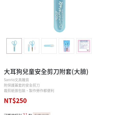
大耳狗兒童安全剪刀附套(大臉)
Sanrio文具雜貨
附保護蓋套的安全剪刀
裁剪紙張包裝、製作勞作都便利
NT$250
31