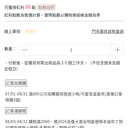
86
可獲得紅利
點
點數說明
紅利點數為售價計算，實際點數以購物車結帳金額為準
線上庫存:
熱賣中
門市庫存狀態查詢
數量：
˙付款後，從備貨到寄出商品為 2-5 個工作天。（不包含週末及國
定假日）
訂單加價購
07/01-08/31 滿800元可加購實用旅遊小物/可愛盲盒髮夾(單筆訂單
限購3個)
訂單滿額贈
08/03-08/31 購物滿2000，贈2026肖像大賞全明星便條本或布丁狗
30週年磁吸小燈箱(多種款式，隨機出貨*1個)