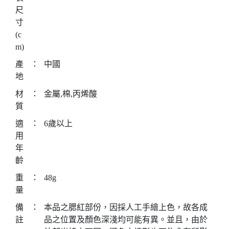
尺
寸
(c
m)
產
：
中國
地
材
：
金屬,棉,丙烯酸
質
適
：
6歲以上
用
年
齡
重
：
48g
量
備
：
本品之腮紅部份，因採人工手繪上色，故各成
註
品之位置及顏色深淺均可能有異。並且，由於