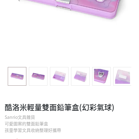
酷洛米輕量雙面鉛筆盒(幻彩氣球)
Sanrio文具雜貨
可愛圖案的雙面鉛筆盒
孩童學習文具收納整理好攜帶