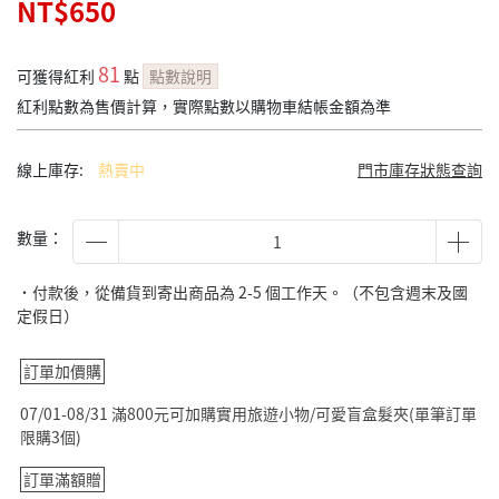
NT$650
81
可獲得紅利
點
點數說明
紅利點數為售價計算，實際點數以購物車結帳金額為準
線上庫存:
熱賣中
門市庫存狀態查詢
數量：
˙付款後，從備貨到寄出商品為 2-5 個工作天。（不包含週末及國
定假日）
訂單加價購
07/01-08/31 滿800元可加購實用旅遊小物/可愛盲盒髮夾(單筆訂單
限購3個)
訂單滿額贈