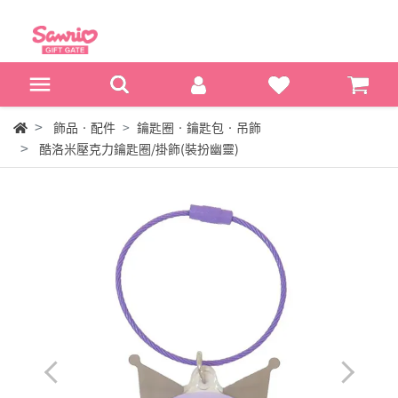
飾品‧配件
鑰匙圈‧鑰匙包‧吊飾
酷洛米壓克力鑰匙圈/掛飾(裝扮幽靈)