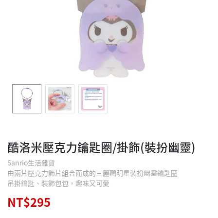
酷洛米壓克力鑰匙圈/掛飾(裝扮幽靈)
Sanrio生活雜貨
由兩片壓克力飾片組合而成的三麗鷗明星裝扮幽靈鑰匙圈
吊掛鑰匙、裝飾包包，趣味又可愛
NT$295