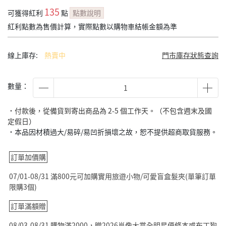
135
可獲得紅利
點
點數說明
紅利點數為售價計算，實際點數以購物車結帳金額為準
線上庫存:
熱賣中
門市庫存狀態查詢
數量：
˙付款後，從備貨到寄出商品為 2-5 個工作天。（不包含週末及國
定假日）
˙本品因材積過大/易碎/易凹折損壞之故，恕不提供超商取貨服務。
訂單加價購
07/01-08/31 滿800元可加購實用旅遊小物/可愛盲盒髮夾(單筆訂單
限購3個)
訂單滿額贈
08/03-08/31 購物滿2000，贈2026肖像大賞全明星便條本或布丁狗