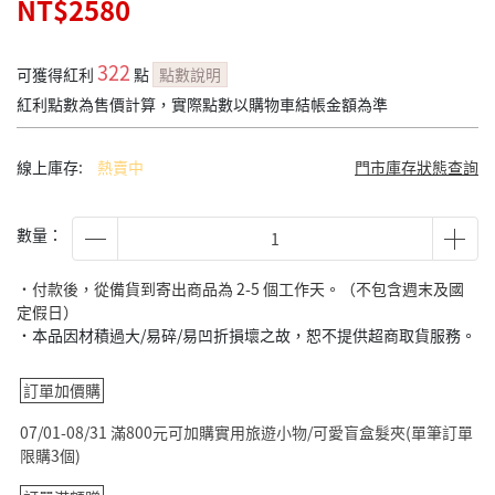
NT$2580
322
可獲得紅利
點
點數說明
紅利點數為售價計算，實際點數以購物車結帳金額為準
線上庫存:
熱賣中
門市庫存狀態查詢
數量：
˙付款後，從備貨到寄出商品為 2-5 個工作天。（不包含週末及國
定假日）
˙本品因材積過大/易碎/易凹折損壞之故，恕不提供超商取貨服務。
訂單加價購
07/01-08/31 滿800元可加購實用旅遊小物/可愛盲盒髮夾(單筆訂單
限購3個)