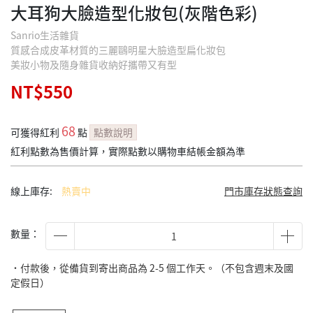
大耳狗大臉造型化妝包(灰階色彩)
Sanrio生活雜貨
質感合成皮革材質的三麗鷗明星大臉造型扁化妝包
美妝小物及隨身雜貨收納好攜帶又有型
NT$550
68
可獲得紅利
點
點數說明
紅利點數為售價計算，實際點數以購物車結帳金額為準
線上庫存:
熱賣中
門市庫存狀態查詢
數量：
˙付款後，從備貨到寄出商品為 2-5 個工作天。（不包含週末及國
定假日）