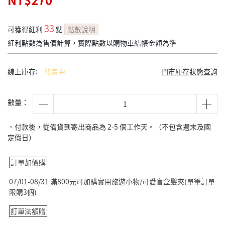
NT$270
33
可獲得紅利
點
點數說明
紅利點數為售價計算，實際點數以購物車結帳金額為準
線上庫存:
熱賣中
門市庫存狀態查詢
數量：
˙付款後，從備貨到寄出商品為 2-5 個工作天。（不包含週末及國
定假日）
訂單加價購
07/01-08/31 滿800元可加購實用旅遊小物/可愛盲盒髮夾(單筆訂單
限購3個)
訂單滿額贈