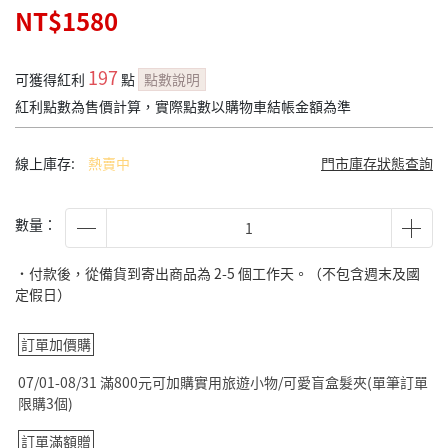
NT$1580
197
可獲得紅利
點
點數說明
紅利點數為售價計算，實際點數以購物車結帳金額為準
線上庫存:
熱賣中
門市庫存狀態查詢
數量：
˙付款後，從備貨到寄出商品為 2-5 個工作天。（不包含週末及國
定假日）
訂單加價購
07/01-08/31 滿800元可加購實用旅遊小物/可愛盲盒髮夾(單筆訂單
限購3個)
訂單滿額贈