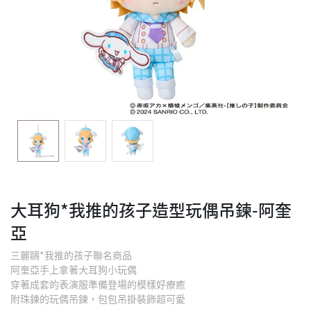
大耳狗*我推的孩子造型玩偶吊鍊-阿奎
亞
三麗鷗*我推的孩子聯名商品
阿奎亞手上拿著大耳狗小玩偶
穿著成套的表演服準備登場的模樣好療癒
附珠鍊的玩偶吊鍊，包包吊掛裝飾超可愛