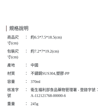
規格說明
商品尺
：
約6.5*7.5*18.5(cm)
寸(cm)
包裝尺
：
約7.2*7*19.2(cm)
寸(cm)
產地
：
中國
材質
：
不鏽鋼SUS304,塑膠-PP
容量
：
370ml
核准字
：
衛生福利部食品藥物管理署 - 登錄字號：
號
A-112121768-00000-6
重量
：
245g