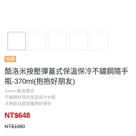
特價
酷洛米按壓彈蓋式保溫保冷不鏽鋼隨手
瓶-370ml(抱抱好朋友)
Sanrio餐具雜貨
不鏽鋼材質的保溫保冷水瓶
冷熱飲品裝取攜帶好便利
NT$648
NT$1080