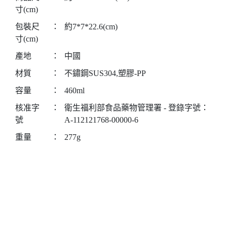
寸(cm)
包裝尺
：
約7*7*22.6(cm)
寸(cm)
產地
：
中國
材質
：
不鏽鋼SUS304,塑膠-PP
容量
：
460ml
核准字
：
衛生福利部食品藥物管理署 - 登錄字號：
號
A-112121768-00000-6
重量
：
277g