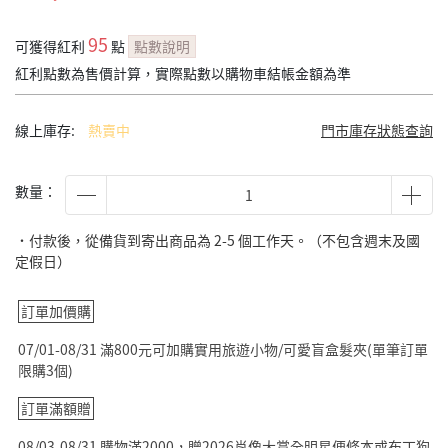
95
可獲得紅利
點
點數說明
紅利點數為售價計算，實際點數以購物車結帳金額為準
線上庫存:
熱賣中
門市庫存狀態查詢
數量：
˙付款後，從備貨到寄出商品為 2-5 個工作天。（不包含週末及國
定假日）
訂單加價購
07/01-08/31 滿800元可加購實用旅遊小物/可愛盲盒髮夾(單筆訂單
限購3個)
訂單滿額贈
08/03-08/31 購物滿2000，贈2026肖像大賞全明星便條本或布丁狗