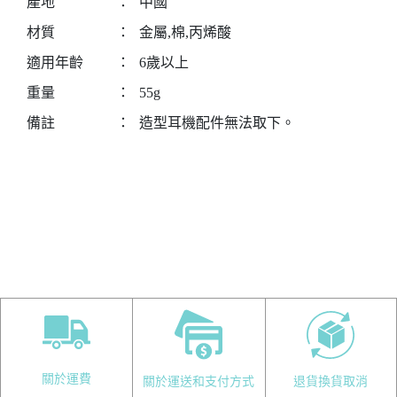
產地
：
中國
材質
：
金屬,棉,丙烯酸
適用年齡
：
6歲以上
重量
：
55g
備註
：
造型耳機配件無法取下。
關於運費
關於運送和支付方式
退貨換貨取消