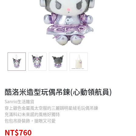
酷洛米造型玩偶吊鍊(心動領航員)
Sanrio生活雜貨
穿上銀色金屬風太空服的三麗鷗明星絨毛玩偶吊鍊
充滿科幻未來感的風格好獨特
包包吊掛裝飾，搶眼又可愛
NT$760