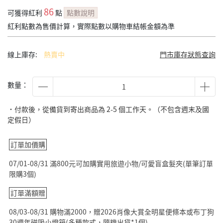
86
可獲得紅利
點
點數說明
紅利點數為售價計算，實際點數以購物車結帳金額為準
線上庫存:
熱賣中
門市庫存狀態查詢
數量：
˙付款後，從備貨到寄出商品為 2-5 個工作天。（不包含週末及國
定假日）
訂單加價購
07/01-08/31 滿800元可加購實用旅遊小物/可愛盲盒髮夾(單筆訂單
限購3個)
訂單滿額贈
08/03-08/31 購物滿2000，贈2026肖像大賞全明星便條本或布丁狗
30週年磁吸小燈箱(多種款式，隨機出貨*1個)