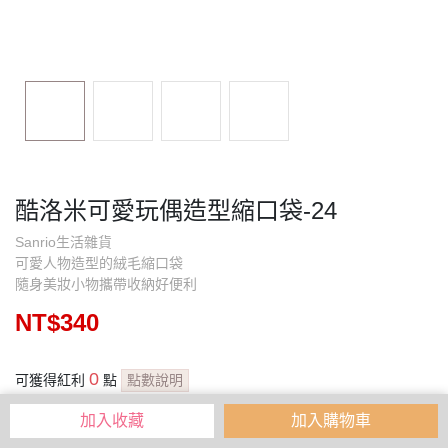
酷洛米可愛玩偶造型縮口袋-24
Sanrio生活雜貨
可愛人物造型的絨毛縮口袋
隨身美妝小物攜帶收納好便利
NT$340
0
可獲得紅利
點
點數說明
紅利點數為售價計算，實際點數以購物車結帳金額為準
加入收藏
加入購物車