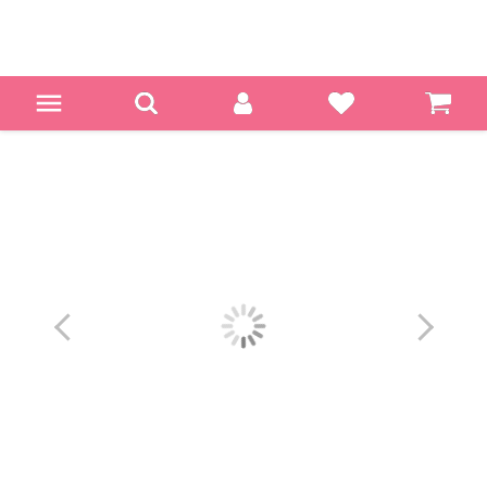
酷洛米可愛玩偶造型縮口袋-24