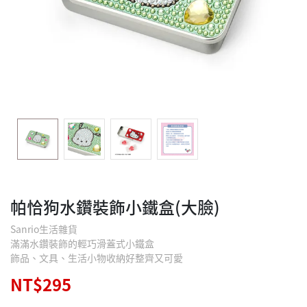
帕恰狗水鑽裝飾小鐵盒(大臉)
Sanrio生活雜貨
滿滿水鑽裝飾的輕巧滑蓋式小鐵盒
飾品、文具、生活小物收納好整齊又可愛
NT$295