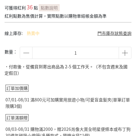
36
可獲得紅利
點
點數說明
紅利點數為售價計算，實際點數以購物車結帳金額為準
線上庫存:
熱賣中
門市庫存狀態查詢
數量：
˙付款後，從備貨到寄出商品為 2-5 個工作天。（不包含週末及國
定假日）
訂單加價購
07/01-08/31 滿800元可加購實用旅遊小物/可愛盲盒髮夾(單筆訂單
限購3個)
訂單滿額贈
08/03-08/31 購物滿2000，贈2026肖像大賞全明星便條本或布丁狗
30週年磁吸小燈箱(多種款式，隨機出貨*1個)