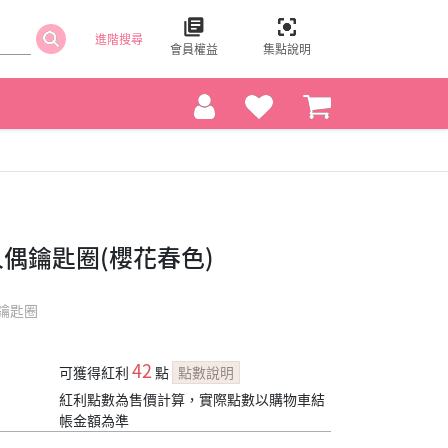
進階搜尋
會員權益
集點說明
體人偶鑰匙圈(櫻花春色)
鑰匙圈
42
可獲得紅利
點
點數說明
紅利點數為售價計算，實際點數以購物車結
帳金額為準