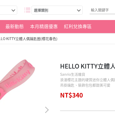
選擇類別
最新動態
本月精選優惠
紅利兌換專區
LLO KITTY立體人偶鑰匙圈(櫻花春色)
HELLO KITTY立
Sanrio生活雜貨
浪漫櫻花主題的硬質迷你立體人偶
吊掛鑰匙、裝飾包包都甜美可愛
NT$340