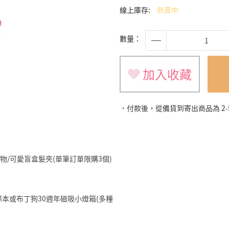
線上庫存:
熱賣中
數量：
加入收藏
˙付款後，從備貨到寄出商品為 2
旅遊小物/可愛盲盒髮夾(單筆訂單限購3個)
明星便條本或布丁狗30週年磁吸小燈箱(多種