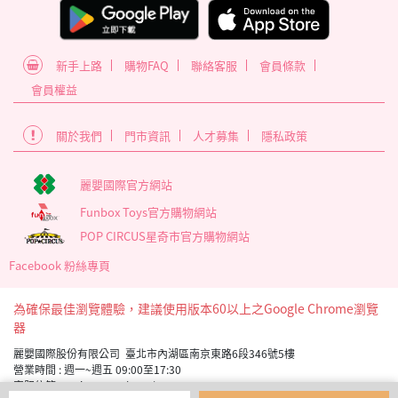
新手上路
購物FAQ
聯絡客服
會員條款
會員權益
關於我們
門市資訊
人才募集
隱私政策
麗嬰國際官方網站
Funbox Toys官方購物網站
POP CIRCUS星奇市官方購物網站
Facebook 粉絲專頁
為確保最佳瀏覽體驗，建議使用版本60以上之Google Chrome瀏覽
器
麗嬰國際股份有限公司 臺北市內湖區南京東路6段346號5樓
營業時間 : 週一~週五 09:00至17:30
客服信箱 service_member@letoy.com.tw