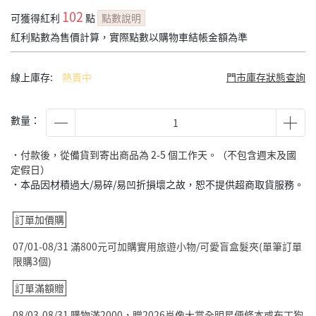
102
可獲得紅利
點
點數說明
紅利點數為售價計算，實際點數以購物車結帳金額為準
線上庫存:
熱賣中
門市庫存狀態查詢
數量：
˙付款後，從備貨到寄出商品為 2-5 個工作天。（不包含週末及國
定假日）
˙本品因材積過大/易碎/易凹折損壞之故，恕不提供超商取貨服務。
訂單加價購
07/01-08/31 滿800元可加購實用旅遊小物/可愛盲盒髮夾(單筆訂單
限購3個)
訂單滿額贈
08/03-08/31 購物滿2000，贈2026肖像大賞全明星便條本或布丁狗