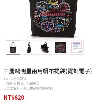
三麗鷗明星兩用帆布提袋(霓虹電子)
Sanrio生活雜貨
可愛圖案的耐用帆布提袋
大容量設計，外出物品攜帶好便利
NT$820